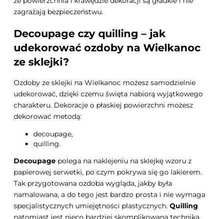
że powierzchnia i krawędzie dekoracji są gładkie i nie
zagrażają bezpieczeństwu.
Decoupage czy quilling – jak
udekorować ozdoby na Wielkanoc
ze sklejki?
Ozdoby ze sklejki na Wielkanoc możesz samodzielnie
udekorować, dzięki czemu święta nabiorą wyjątkowego
charakteru. Dekoracje o płaskiej powierzchni możesz
dekorować metodą:
decoupage,
quilling.
Decoupage
polega na naklejeniu na sklejkę wzoru z
papierowej serwetki, po czym pokrywa się go lakierem.
Tak przygotowana ozdoba wygląda, jakby była
namalowana, a do tego jest bardzo prosta i nie wymaga
specjalistycznych umiejętności plastycznych.
Quilling
natomiast jest nieco bardziej skomplikowaną techniką,