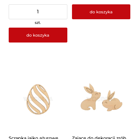
do koszyka
szt.
do koszyka
Scrapka jajko ażurowe
Zające do dekoracji zrób