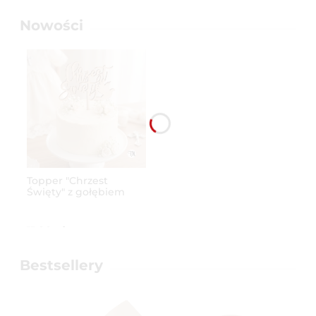
Nowości
Topper "Chrzest
Święty" z gołębiem
(Boho)
11,99 zł
Bestsellery
do koszyka